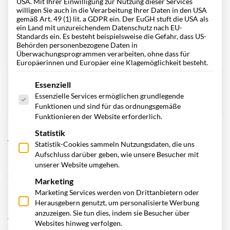
USA. Mit Ihrer Einwilligung zur Nutzung dieser Services
und Lösungsansätze. Doch wie läuft diese ab? In diesem
willigen Sie auch in die Verarbeitung Ihrer Daten in den USA
gemäß Art. 49 (1) lit. a GDPR ein. Der EuGH stuft die USA als
Beitrag beleuchten wir die wichtigsten Aspekte und
ein Land mit unzureichendem Datenschutz nach EU-
Fragestellungen.
Standards ein. Es besteht beispielsweise die Gefahr, dass US-
Behörden personenbezogene Daten in
Überwachungsprogrammen verarbeiten, ohne dass für
Europäerinnen und Europäer eine Klagemöglichkeit besteht.
Es folgt eine Liste der Service-Gruppen, für die eine Einwill
Essenziell
Inhalt
Essenzielle Services ermöglichen grundlegende
Funktionen und sind für das ordnungsgemäße
Funktionieren der Website erforderlich.
Statistik
Was ist eine Fuhrparkanalyse?
Statistik-Cookies sammeln Nutzungsdaten, die uns
Aufschluss darüber geben, wie unsere Besucher mit
Bei einer Fuhrparkanalyse handelt es sich um einen
unserer Website umgehen.
systematischen Ansatz, mit dem der aktuelle Zustand eines
Marketing
Fuhrparks bewertet und Optimierungspotenziale
Marketing Services werden von Drittanbietern oder
Herausgebern genutzt, um personalisierte Werbung
identifiziert werden können. Eine solche Analyse ermöglicht
anzuzeigen. Sie tun dies, indem sie Besucher über
es Unternehmen, tief in die Strukturen, Abläufe und Kosten
Websites hinweg verfolgen.