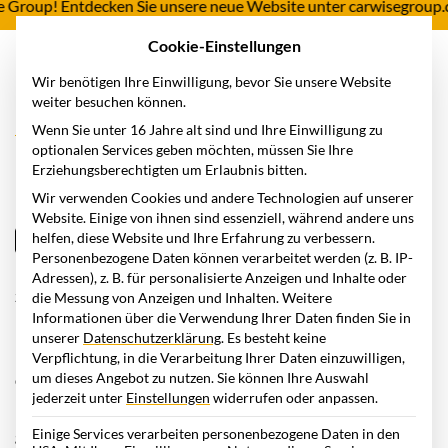
roup! Entdecken Sie unsere neue Website unter carwisegroup.com
Cookie-Einstellungen
Wir benötigen Ihre Einwilligung, bevor Sie unsere Website
weiter besuchen können.
Home
Wissensstation
Blog
Fuhrparkanalyse
Wenn Sie unter 16 Jahre alt sind und Ihre Einwilligung zu
Fuhrparkanalyse: Den Fuhrpark
optionalen Services geben möchten, müssen Sie Ihre
Erziehungsberechtigten um Erlaubnis bitten.
Schritt für Schritt analysieren
Wir verwenden Cookies und andere Technologien auf unserer
Website. Einige von ihnen sind essenziell, während andere uns
helfen, diese Website und Ihre Erfahrung zu verbessern.
Fuhrparkmanagement
03.11.2023
Personenbezogene Daten können verarbeitet werden (z. B. IP-
Eine gut funktionierende Flotte kann den Unterschied
Adressen), z. B. für personalisierte Anzeigen und Inhalte oder
zwischen einem reibungslosen Geschäftsbetrieb und
die Messung von Anzeigen und Inhalten.
Weitere
Informationen über die Verwendung Ihrer Daten finden Sie in
ineffizienten, kostenintensiven Prozessen ausmachen. Hier
unserer
Datenschutzerklärung
.
Es besteht keine
kommt die Fuhrparkanalyse ins Spiel. Egal ob Sie gerade
Verpflichtung, in die Verarbeitung Ihrer Daten einzuwilligen,
um dieses Angebot zu nutzen.
Sie können Ihre Auswahl
darüber nachdenken, Ihren
Fuhrpark
zu modernisieren,
jederzeit unter
Einstellungen
widerrufen oder anpassen.
Kosten zu senken oder Ihr Unternehmen nachhaltiger zu
Einige Services verarbeiten personenbezogene Daten in den
gestalten – eine Fuhrparkanalyse bietet wertvolle Einblicke