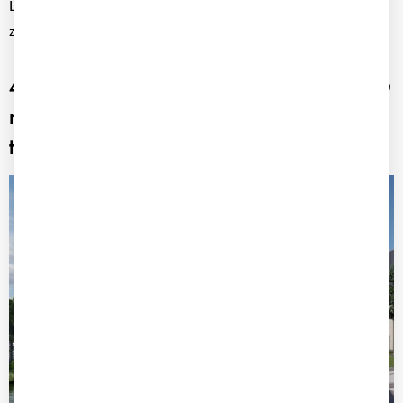
Lösung Fleet+ eingeführt, um Fahrzeuge, Fahrer und Daten
zentral zu verwalten.
450 Fahrzeuge im Fuhrpark: Wie POCO
mit Fleet+ seine Fuhrparkkosten
transparent steuert