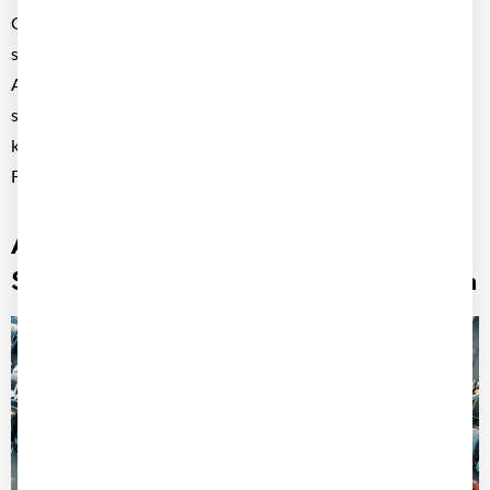
Große Fuhrparks bringen große Herausforderungen mit sich:
steigende Komplexität, hohe Kosten und wachsende
Anforderungen an Compliance. Klassische Tools stoßen dabei
schnell an ihre Grenzen. Mit der richtigen Fuhrparksoftware
können Sie Prozesse automatisieren, Kosten senken und Ihre
Flotte effizient steuern.
Aufbau einer Fuhrparkorganisation:
Struktur, Prozesse und digitale Lösungen