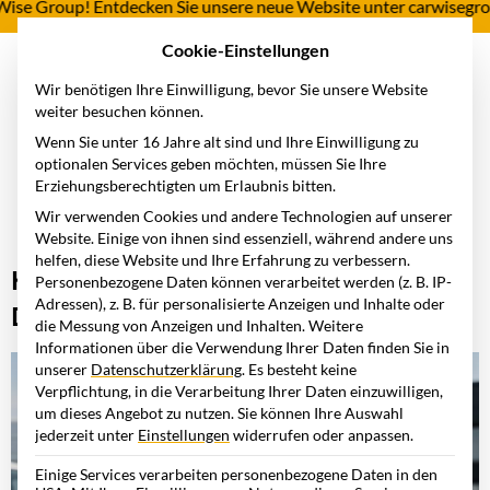
e Group! Entdecken Sie unsere neue Website unter carwisegroup.c
Cookie-Einstellungen
Wir benötigen Ihre Einwilligung, bevor Sie unsere Website
weiter besuchen können.
Schlagwort:
Wenn Sie unter 16 Jahre alt sind und Ihre Einwilligung zu
optionalen Services geben möchten, müssen Sie Ihre
Erziehungsberechtigten um Erlaubnis bitten.
Fuhrparkmanagement
Wir verwenden Cookies und andere Technologien auf unserer
Website. Einige von ihnen sind essenziell, während andere uns
helfen, diese Website und Ihre Erfahrung zu verbessern.
KI im Fuhrparkmanagement: Vom
Personenbezogene Daten können verarbeitet werden (z. B. IP-
Adressen), z. B. für personalisierte Anzeigen und Inhalte oder
Datenbestand zum Wettbewerbsvorteil
die Messung von Anzeigen und Inhalten.
Weitere
Informationen über die Verwendung Ihrer Daten finden Sie in
unserer
Datenschutzerklärung
.
Es besteht keine
Verpflichtung, in die Verarbeitung Ihrer Daten einzuwilligen,
um dieses Angebot zu nutzen.
Sie können Ihre Auswahl
jederzeit unter
Einstellungen
widerrufen oder anpassen.
Einige Services verarbeiten personenbezogene Daten in den