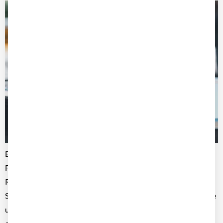
Eine Car Policy schafft klare Regeln für die Nutzung von
Firmenfahrzeugen und sorgt für mehr Transparenz,
Rechtssicherheit und Kostenkontrolle im Fuhrpark. Erfahren
Sie, welche Inhalte eine Dienstwagenrichtlinie enthalten sollte
und wie sie Unternehmen bei Sicherheit, Nachhaltigkeit und