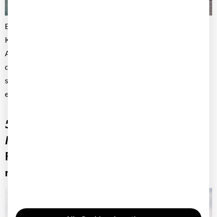
Ein wachsender Fuhrpark bringt schnell steigende
Komplexität und unübersichtliche Kostenstrukturen mit sich.
Am Beispiel der POCO Einrichtungsmärkte wird deutlich, wie
die Fuhrparkmanagement Software Fleet+ Transparenz
schafft, Prozesse automatisiert und fundierte Entscheidungen
ermöglicht.
500 Fahrzeuge, ein System: Wie die
Müller Service GmbH ihre
Führerscheinkontrolle mit Carano digital
neu aufgestellt hat