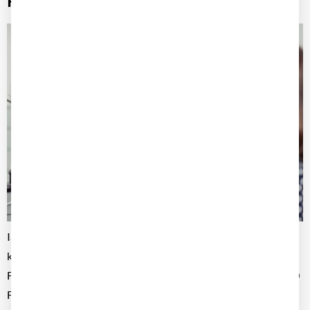
Plattform organisiert
ISS Energy Services stand vor der Herausforderung, dass
klassische Strukturen für das wachsende
Fuhrparkmanagement nicht mehr ausreichten. Mit über 4.000
Fahrzeugen und komplexen Prozessen wurde die digitale