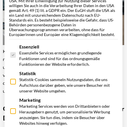
USA. Mit Ihrer Einwilligung zur Nutzung dieser Services
willigen Sie auch in die Verarbeitung Ihrer Daten in den USA
gemäß Art. 49 (1) lit. a GDPR ein. Der EuGH stuft die USA als
ein Land mit unzureichendem Datenschutz nach EU-
Standards ein. Es besteht beispielsweise die Gefahr, dass US-
Behörden personenbezogene Daten in
Überwachungsprogrammen verarbeiten, ohne dass für
Europäerinnen und Europäer eine Klagemöglichkeit besteht.
Es folgt eine Liste der Service-Gruppen, für die eine Einwill
Essenziell
Künstliche Intelligenz verändert das Fuhrparkmanagement
Essenzielle Services ermöglichen grundlegende
Funktionen und sind für das ordnungsgemäße
nachhaltig. Erfahren Sie, wie KI Unternehmen dabei
Funktionieren der Website erforderlich.
unterstützt, Kosten zu optimieren, Wartungen
Statistik
vorausschauend zu planen, Prozesse zu automatisieren und
Statistik-Cookies sammeln Nutzungsdaten, die uns
datenbasierte Entscheidungen für eine effiziente, nachhaltige
Aufschluss darüber geben, wie unsere Besucher mit
und zukunftsfähige Flottensteuerung zu treffen.
unserer Website umgehen.
Marketing
Marketing Services werden von Drittanbietern oder
Car Policy: Bedeutung und Vorteile einer
Herausgebern genutzt, um personalisierte Werbung
Dienstwagenordnung im Fuhrpark
anzuzeigen. Sie tun dies, indem sie Besucher über
Websites hinweg verfolgen.