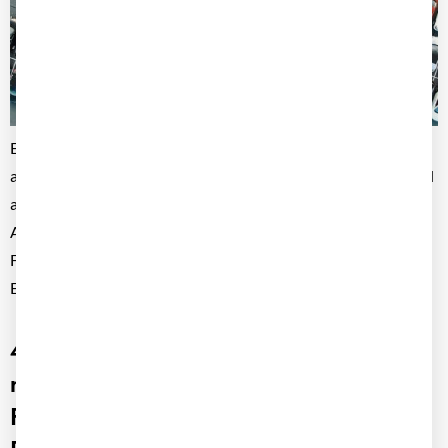
Ein professionell organisierter Fuhrpark ist heute weit mehr
als nur eine Sammlung von Fahrzeugen. Mit steigender Anzahl
an Fahrern, wachsender Flotte und zunehmenden
Anforderungen wird der Aufbau einer klar strukturierten
Fuhrparkorganisation zur entscheidenden Grundlage für
Effizienz, Sicherheit und Wirtschaftlichkeit.
4.000 Fahrzeuge, ein System: Wie ISS
mit Fleet+ von Carano
Fuhrparkmanagement als skalierbare