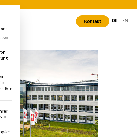
n
DE
EN
Kontakt
nnen.
geben
von
rung
en
die
en Ihre
Ihrer
 ein
opäer