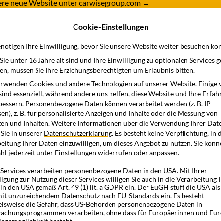
nsere neue Website unter carwisegroup.com
→
Cookie-Einstellungen
dukte
Branchen
Wissensstation
Unternehme
nötigen Ihre Einwilligung, bevor Sie unsere Website weiter besuchen kö
ie unter 16 Jahre alt sind und Ihre Einwilligung zu optionalen Services 
n, müssen Sie Ihre Erziehungsberechtigten um Erlaubnis bitten.
rwenden Cookies und andere Technologien auf unserer Website. Einige 
sind essenziell, während andere uns helfen, diese Website und Ihre Erfah
bessern.
Personenbezogene Daten können verarbeitet werden (z. B. IP-
en), z. B. für personalisierte Anzeigen und Inhalte oder die Messung von
en und Inhalten.
Weitere Informationen über die Verwendung Ihrer Dat
 Sie in unserer
Datenschutzerklärung
.
Es besteht keine Verpflichtung, in 
eitung Ihrer Daten einzuwilligen, um dieses Angebot zu nutzen.
Sie könn
l jederzeit unter
Einstellungen
widerrufen oder anpassen.
 Services verarbeiten personenbezogene Daten in den USA. Mit Ihrer
ligung zur Nutzung dieser Services willigen Sie auch in die Verarbeitung 
in den USA gemäß Art. 49 (1) lit. a GDPR ein. Der EuGH stuft die USA als
it unzureichendem Datenschutz nach EU-Standards ein. Es besteht
elsweise die Gefahr, dass US-Behörden personenbezogene Daten in
achungsprogrammen verarbeiten, ohne dass für Europäerinnen und Eur
lagemöglichkeit besteht.