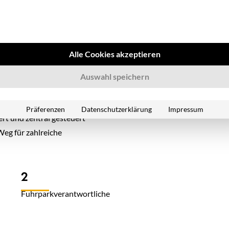
le Aktivitäten zu bündeln,
n LKW-Werkstatt und bei der
Alle Cookies akzeptieren
t. Für die entstandene
, dass nur eine digitale Lösung
Auswahl speichern
olch einer großen Flotte
uhrparksoftware Fleet+ von
Präferenzen
Datenschutzerklärung
Impressum
rt und zentral gesteuert
Weg für zahlreiche
2
Fuhrparkverantwortliche