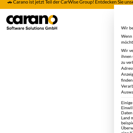
🚗 Carano ist jetzt Teil der CarWise Group! Entdecken Sie u
Pro
Wir be
Wenn S
möchte
Wir ve
ihnen 
zu ver
Adress
Anzeig
finden
Verarb
Auswah
Einige
Einwil
Daten 
Land m
beispi
Überw
eine K