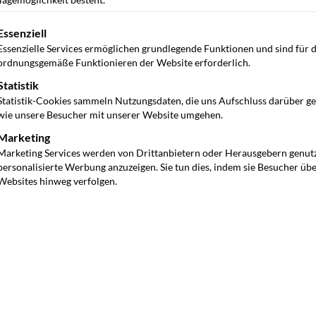
gt eine Liste der Service-Gruppen, für die eine Einwilligung ertei
Essenziell
Essenzielle Services ermöglichen grundlegende Funktionen und sind für 
ordnungsgemäße Funktionieren der Website erforderlich.
Statistik
Statistik-Cookies sammeln Nutzungsdaten, die uns Aufschluss darüber g
wie unsere Besucher mit unserer Website umgehen.
Marketing
Marketing Services werden von Drittanbietern oder Herausgebern genut
personalisierte Werbung anzuzeigen. Sie tun dies, indem sie Besucher üb
Websites hinweg verfolgen.