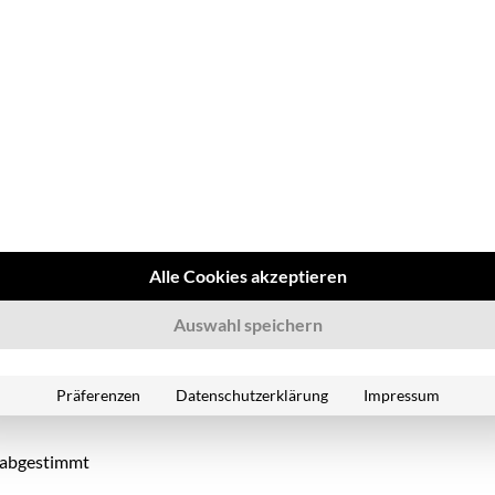
ofilauswahl beeinflusst?
r anderem:
er für komfortables Fahren
Alle Cookies akzeptieren
Auswahl speichern
ftes Ansprechverhalten
Präferenzen
Datenschutzerklärung
Impressum
teres Hochschalten)
r abgestimmt