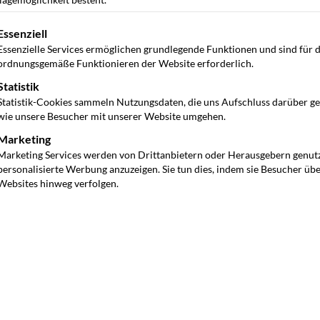
gt eine Liste der Service-Gruppen, für die eine Einwilligung ertei
Essenziell
Essenzielle Services ermöglichen grundlegende Funktionen und sind für 
ordnungsgemäße Funktionieren der Website erforderlich.
Statistik
Statistik-Cookies sammeln Nutzungsdaten, die uns Aufschluss darüber g
wie unsere Besucher mit unserer Website umgehen.
Marketing
Marketing Services werden von Drittanbietern oder Herausgebern genut
personalisierte Werbung anzuzeigen. Sie tun dies, indem sie Besucher üb
Websites hinweg verfolgen.
nktion in modernen Fahrzeugen, die es dem Fahrer
n Fahrprogrammen zu wählen. Diese Modi beeinflussen
 in Bezug auf Lenkung, Fahrwerk, Getriebe, Gasannahme,