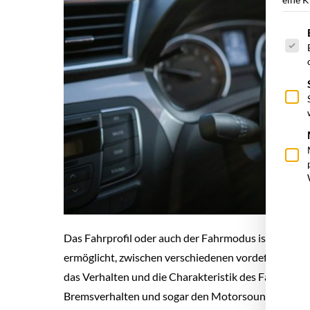
Es fol
Das Fahrprofil oder auch der Fahrmodus ist eine Fu
ermöglicht, zwischen verschiedenen vordefinierte
das Verhalten und die Charakteristik des Fahrzeugs
Bremsverhalten und sogar den Motorsound.