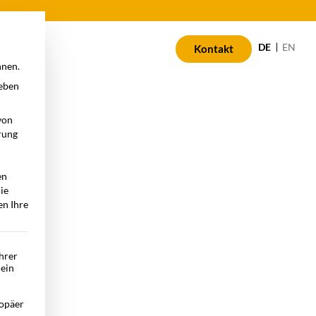
n
DE
EN
Kontakt
nnen.
geben
von
rung
en
die
en Ihre
Ihrer
 ein
opäer