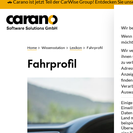
🚗 Carano ist jetzt Teil der CarWise Group! Entdecken Sie u
Pro
Wir be
Wenn S
möchte
Home
Wissensstation
Lexikon
Fahrprofil
Wir ve
ihnen 
Fahrprofil
zu ver
Adress
Anzeig
finden
Verarb
Auswah
Einige
Einwil
Daten 
Land m
beispi
Überw
eine K