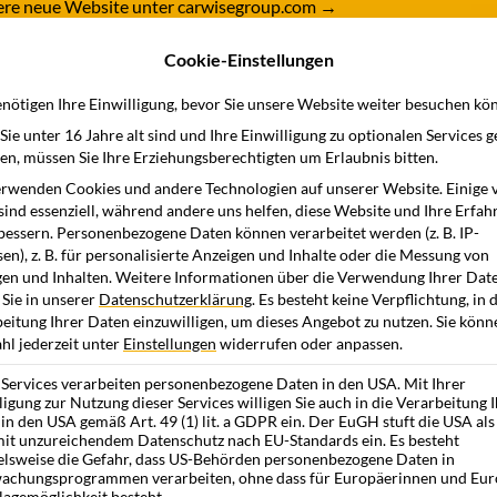
nsere neue Website unter carwisegroup.com
→
Cookie-Einstellungen
dukte
Branchen
Wissensstation
Unternehme
nötigen Ihre Einwilligung, bevor Sie unsere Website weiter besuchen kö
ie unter 16 Jahre alt sind und Ihre Einwilligung zu optionalen Services 
n, müssen Sie Ihre Erziehungsberechtigten um Erlaubnis bitten.
rwenden Cookies und andere Technologien auf unserer Website. Einige 
sind essenziell, während andere uns helfen, diese Website und Ihre Erfah
bessern.
Personenbezogene Daten können verarbeitet werden (z. B. IP-
en), z. B. für personalisierte Anzeigen und Inhalte oder die Messung von
en und Inhalten.
Weitere Informationen über die Verwendung Ihrer Dat
 Sie in unserer
Datenschutzerklärung
.
Es besteht keine Verpflichtung, in 
eitung Ihrer Daten einzuwilligen, um dieses Angebot zu nutzen.
Sie könn
l jederzeit unter
Einstellungen
widerrufen oder anpassen.
 Services verarbeiten personenbezogene Daten in den USA. Mit Ihrer
ligung zur Nutzung dieser Services willigen Sie auch in die Verarbeitung 
in den USA gemäß Art. 49 (1) lit. a GDPR ein. Der EuGH stuft die USA als
it unzureichendem Datenschutz nach EU-Standards ein. Es besteht
elsweise die Gefahr, dass US-Behörden personenbezogene Daten in
achungsprogrammen verarbeiten, ohne dass für Europäerinnen und Eur
lagemöglichkeit besteht.