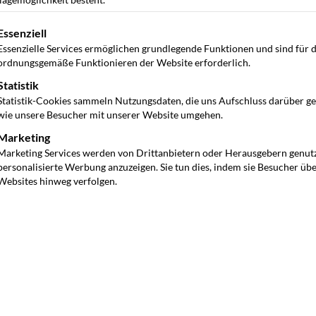
gt eine Liste der Service-Gruppen, für die eine Einwilligung ertei
Essenziell
Essenzielle Services ermöglichen grundlegende Funktionen und sind für 
ordnungsgemäße Funktionieren der Website erforderlich.
Statistik
Statistik-Cookies sammeln Nutzungsdaten, die uns Aufschluss darüber g
wie unsere Besucher mit unserer Website umgehen.
Marketing
Marketing Services werden von Drittanbietern oder Herausgebern genut
personalisierte Werbung anzuzeigen. Sie tun dies, indem sie Besucher üb
Websites hinweg verfolgen.