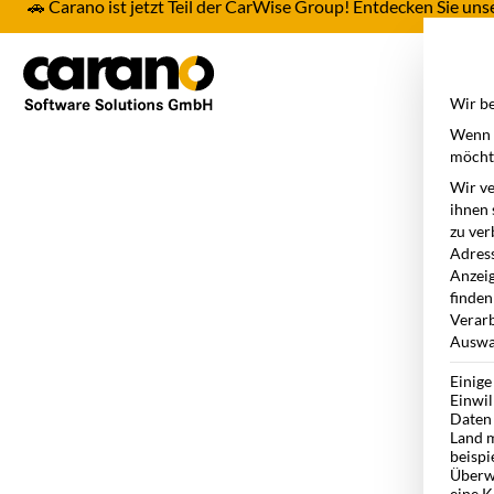
🚗 Carano ist jetzt Teil der CarWise Group! Entdecken Sie u
Pro
Wir be
Wenn S
möchte
Wir ve
ihnen 
zu ver
Adress
Anzeig
finden
Verarb
Auswah
Einige
Einwil
Daten 
Land m
beispi
Überw
eine K