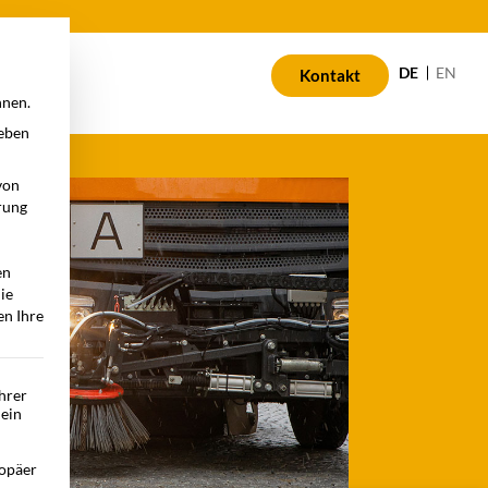
n
DE
EN
Kontakt
nnen.
geben
von
rung
en
die
en Ihre
Ihrer
 ein
opäer