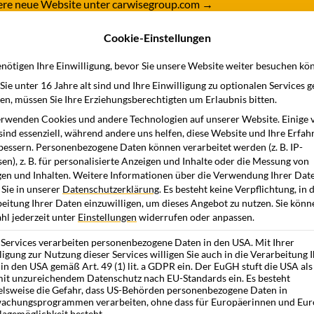
nsere neue Website unter carwisegroup.com
→
Cookie-Einstellungen
dukte
Branchen
Wissensstation
Unternehme
nötigen Ihre Einwilligung, bevor Sie unsere Website weiter besuchen kö
ie unter 16 Jahre alt sind und Ihre Einwilligung zu optionalen Services 
n, müssen Sie Ihre Erziehungsberechtigten um Erlaubnis bitten.
rwenden Cookies und andere Technologien auf unserer Website. Einige 
sind essenziell, während andere uns helfen, diese Website und Ihre Erfah
bessern.
Personenbezogene Daten können verarbeitet werden (z. B. IP-
en), z. B. für personalisierte Anzeigen und Inhalte oder die Messung von
en und Inhalten.
Weitere Informationen über die Verwendung Ihrer Dat
 Sie in unserer
Datenschutzerklärung
.
Es besteht keine Verpflichtung, in 
eitung Ihrer Daten einzuwilligen, um dieses Angebot zu nutzen.
Sie könn
l jederzeit unter
Einstellungen
widerrufen oder anpassen.
 Services verarbeiten personenbezogene Daten in den USA. Mit Ihrer
ligung zur Nutzung dieser Services willigen Sie auch in die Verarbeitung 
in den USA gemäß Art. 49 (1) lit. a GDPR ein. Der EuGH stuft die USA als
it unzureichendem Datenschutz nach EU-Standards ein. Es besteht
elsweise die Gefahr, dass US-Behörden personenbezogene Daten in
achungsprogrammen verarbeiten, ohne dass für Europäerinnen und Eur
lagemöglichkeit besteht.