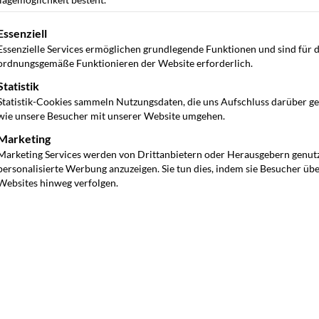
gt eine Liste der Service-Gruppen, für die eine Einwilligung ertei
Essenziell
Essenzielle Services ermöglichen grundlegende Funktionen und sind für 
ordnungsgemäße Funktionieren der Website erforderlich.
Statistik
Statistik-Cookies sammeln Nutzungsdaten, die uns Aufschluss darüber g
wie unsere Besucher mit unserer Website umgehen.
Marketing
Marketing Services werden von Drittanbietern oder Herausgebern genut
personalisierte Werbung anzuzeigen. Sie tun dies, indem sie Besucher üb
Websites hinweg verfolgen.