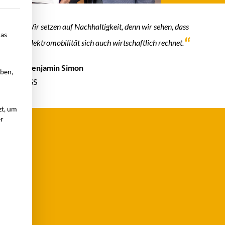
lt werden kann. Die erste Service-Gruppe ist essenziell und kann ni
Wir setzen auf Nachhaltigkeit, denn wir sehen, dass
das
Elektromobilität sich auch wirtschaftlich rechnet.
Benjamin Simon
eben,
ISS
zt, um
er