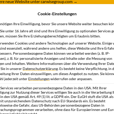
nsere neue Website unter carwisegroup.com
→
Cookie-Einstellungen
dukte
Branchen
Wissensstation
Unternehme
nötigen Ihre Einwilligung, bevor Sie unsere Website weiter besuchen kö
ie unter 16 Jahre alt sind und Ihre Einwilligung zu optionalen Services 
n, müssen Sie Ihre Erziehungsberechtigten um Erlaubnis bitten.
rwenden Cookies und andere Technologien auf unserer Website. Einige 
sind essenziell, während andere uns helfen, diese Website und Ihre Erfah
bessern.
Personenbezogene Daten können verarbeitet werden (z. B. IP-
en), z. B. für personalisierte Anzeigen und Inhalte oder die Messung von
en und Inhalten.
Weitere Informationen über die Verwendung Ihrer Dat
 Sie in unserer
Datenschutzerklärung
.
Es besteht keine Verpflichtung, in 
eitung Ihrer Daten einzuwilligen, um dieses Angebot zu nutzen.
Sie könn
l jederzeit unter
Einstellungen
widerrufen oder anpassen.
 Services verarbeiten personenbezogene Daten in den USA. Mit Ihrer
ligung zur Nutzung dieser Services willigen Sie auch in die Verarbeitung 
in den USA gemäß Art. 49 (1) lit. a GDPR ein. Der EuGH stuft die USA als
it unzureichendem Datenschutz nach EU-Standards ein. Es besteht
elsweise die Gefahr, dass US-Behörden personenbezogene Daten in
achungsprogrammen verarbeiten, ohne dass für Europäerinnen und Eur
lagemöglichkeit besteht.