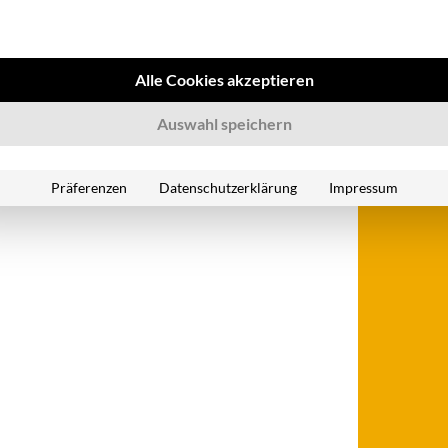
er Fuhrparkwelt. Mit einigen
fang an erfolgreich zusammen
ustausch stetig weiter. Mit
Alle Cookies akzeptieren
ssen und Lösungskompetenz
n aus den unterschiedlichsten
Auswahl speichern
Präferenzen
Datenschutzerklärung
Impressum