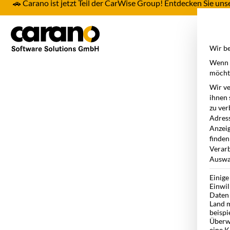
🚗 Carano ist jetzt Teil der CarWise Group! Entdecken Sie u
Pro
Wir be
Wenn S
möchte
Wir ve
ihnen 
zu ver
Adress
Anzeig
finden
Verarb
Auswah
Einige
Einwil
Daten 
Land m
beispi
Überw
eine K