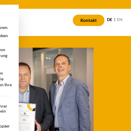
n
DE
EN
Kontakt
nnen.
geben
von
rung
en
die
en Ihre
Ihrer
 ein
opäer