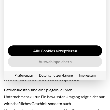
eine
Fuhrparkmanagement-Software
lohnen, um
Prozesse zu optimieren.
Verträge clever managen
: Regelmäßige
Überprüfungen können Ihnen bessere Konditionen
verschaffen.
Regelmäßige Wartung
: Gut gepflegte Maschinen,
Alle Cookies akzeptieren
Anlagen und Fahrzeuge laufen zuverlässiger und
Auswahl speichern
länger.
Präferenzen
Datenschutzerklärung
Impressum
Mehr als nur ein Kostenpunkt
Betriebskosten sind ein Spiegelbild Ihrer
Unternehmenskultur. Ein bewusster Umgang zeigt nicht nur
wirtschaftliches Geschick, sondern auch