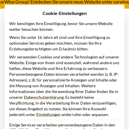
 CarWise Group! Entdecken Sie unsere neue Website unter carwise
Cookie-Einstellungen
Wir benötigen Ihre Einwilligung, bevor Sie unsere Website
weiter besuchen können.
Home
Wissensstation
Lexikon
Betriebskosten
Wenn Sie unter 16 Jahre alt sind und Ihre Einwilligung zu
optionalen Services geben möchten, müssen Sie Ihre
Betriebskosten
Erziehungsberechtigten um Erlaubnis bitten.
Wir verwenden Cookies und andere Technologien auf unserer
Website. Einige von ihnen sind essenziell, während andere uns
Betriebskosten sind weit mehr als nur Zahlen in einer Bilanz
helfen, diese Website und Ihre Erfahrung zu verbessern.
Personenbezogene Daten können verarbeitet werden (z. B. IP-
– sie sind der Motor, der den Unternehmensbetrieb und den
Adressen), z. B. für personalisierte Anzeigen und Inhalte oder
Fuhrpark
am Laufen hält. Doch was genau steckt hinter
die Messung von Anzeigen und Inhalten.
Weitere
diesem Begriff, und wie können Unternehmen diese Kosten
Informationen über die Verwendung Ihrer Daten finden Sie in
unserer
Datenschutzerklärung
.
Es besteht keine
effizient steuern?
Verpflichtung, in die Verarbeitung Ihrer Daten einzuwilligen,
um dieses Angebot zu nutzen.
Sie können Ihre Auswahl
jederzeit unter
Einstellungen
widerrufen oder anpassen.
Was steckt hinter dem Begriff
Einige Services verarbeiten personenbezogene Daten in den
Betriebskosten?