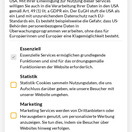
USA. Mit Ihrer Einwilligung zur Nutzung dieser Services
willigen Sie auch in die Verarbeitung Ihrer Daten in den USA
gemäß Art. 49 (1) lit. a GDPR ein. Der EuGH stuft die USA als
Betriebskosten sind Teil der
Total Cost of Ownership (TCO)
ein Land mit unzureichendem Datenschutz nach EU-
und umfassen alle laufenden Ausgaben, die erforderlich sind,
Standards ein. Es besteht beispielsweise die Gefahr, dass US-
Behörden personenbezogene Daten in
um den täglichen Geschäftsbetrieb sicherzustellen. Dazu
Überwachungsprogrammen verarbeiten, ohne dass für
Europäerinnen und Europäer eine Klagemöglichkeit besteht.
gehören in einem Fuhrpark im speziellen :
Es folgt eine Liste der Service-Gruppen, für die eine Einwill
Essenziell
Raumkosten:
Von Miete über Nebenkosten bis zur
Essenzielle Services ermöglichen grundlegende
Funktionen und sind für das ordnungsgemäße
Reinigung
Funktionieren der Website erforderlich.
Kraftstoffkosten
:
Ausgaben für Diesel, Benzin, Strom
Statistik
Statistik-Cookies sammeln Nutzungsdaten, die uns
oder andere Antriebsstoffe
Aufschluss darüber geben, wie unsere Besucher mit
unserer Website umgehen.
Wartung und Reparaturen
: Inspektionen, Ersatzteile,
Marketing
Verschleißteile (z. B. Reifen, Bremsen)
Marketing Services werden von Drittanbietern oder
Herausgebern genutzt, um personalisierte Werbung
Energieverbrauch:
Strom, Wasser, Gas und
anzuzeigen. Sie tun dies, indem sie Besucher über
Websites hinweg verfolgen.
Heizkosten.