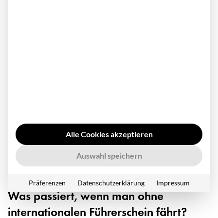
Wie lange das Dokument gültig ist, hängt davon ab, um
welche Ausführung es sich handelt. Es gibt sowohl die
Version nach dem Muster des Straßenverkehrsabkommens
von 1968 und die Version nach dem Muster des Abkommens
von 1926. Um welches Muster es sich handelt, lässt sich dem
Deckblatt entnehmen. Das Muster von 1968 ist das
gängigere und ist drei Jahre gültig. Beim Muster des
Abkommens von 1926 beträgt die Gültigkeit dagegen nur
ein Jahr.
Alle Cookies akzeptieren
Nach Ablauf der Gültigkeit ist eine neue Beantragung
Auswahl speichern
notwendig. Eine Verlängerung ist nicht möglich.
Präferenzen
Datenschutzerklärung
Impressum
Was passiert, wenn man ohne
internationalen Führerschein fährt?