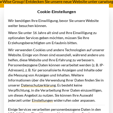
CarWise Group! Entdecken Sie unsere neue Website unter carwiseg
Cookie-Einstellungen
Wir benötigen Ihre Einwilligung, bevor Sie unsere Website
weiter besuchen können.
Home
Wissensstation
Lexikon
Internationaler Führerschein
Wenn Sie unter 16 Jahre alt sind und Ihre Einwilligung zu
optionalen Services geben möchten, müssen Sie Ihre
Internationaler Führerschein
Erziehungsberechtigten um Erlaubnis bitten.
Wir verwenden Cookies und andere Technologien auf unserer
Website. Einige von ihnen sind essenziell, während andere uns
Ein internationaler Führerschein ist ein wichtiges Dokument,
helfen, diese Website und Ihre Erfahrung zu verbessern.
Personenbezogene Daten können verarbeitet werden (z. B. IP-
das das Führen eines Fahrzeuges auch im Ausland
Adressen), z. B. für personalisierte Anzeigen und Inhalte oder
ermöglicht. In diesem Betrag erfahren Sie, wo Sie dieses
die Messung von Anzeigen und Inhalten.
Weitere
benötigen, wie Sie es erhalten und welche Konsequenzen
Informationen über die Verwendung Ihrer Daten finden Sie in
unserer
Datenschutzerklärung
.
Es besteht keine
drohen, wenn sie das Dokument nicht mit sich führen.
Verpflichtung, in die Verarbeitung Ihrer Daten einzuwilligen,
um dieses Angebot zu nutzen.
Sie können Ihre Auswahl
jederzeit unter
Einstellungen
widerrufen oder anpassen.
Was ist ein internationaler
Einige Services verarbeiten personenbezogene Daten in den
Führerschein?