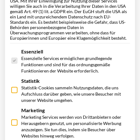
USA. Mit Ihrer Einwilligung zur Nutzung dieser Services
willigen Sie auch in die Verarbeitung Ihrer Daten in den USA
gemäß Art. 49 (1) lit. a GDPR ein. Der EuGH stuft die USA als
Ein internationaler Führerschein dient als Übersetzung der
ein Land mit unzureichendem Datenschutz nach EU-
nationalen Fahrerlaubnis und ergänzt diese. Er ermöglicht es
Standards ein. Es besteht beispielsweise die Gefahr, dass US-
Behörden personenbezogene Daten in
dem Inhaber, in anderen Ländern legal ein Fahrzeug zu
Überwachungsprogrammen verarbeiten, ohne dass für
Europäerinnen und Europäer eine Klagemöglichkeit besteht.
führen. Der internationale Führerschein ist nur in
Kombination mit der deutschen Fahrerlaubnis gültig und ist
Es folgt eine Liste der Service-Gruppen, für die eine Einwill
Essenziell
in mehreren Sprachen verfasst. Dies soll Missverständnisse
Essenzielle Services ermöglichen grundlegende
Funktionen und sind für das ordnungsgemäße
bei der Verkehrskontrolle in fremden Ländern vermeiden.
Funktionieren der Website erforderlich.
Statistik
Wo wird ein internationaler
Statistik-Cookies sammeln Nutzungsdaten, die uns
Führerschein benötigt?
Aufschluss darüber geben, wie unsere Besucher mit
unserer Website umgehen.
Innerhalb der Europäischen Union (EU) und des
Marketing
Marketing Services werden von Drittanbietern oder
Europäischen Wirtschaftsraumes (EWR) wird eine gültige
Herausgebern genutzt, um personalisierte Werbung
deutsche Fahrerlaubnis anerkannt. Eine zusätzliche
anzuzeigen. Sie tun dies, indem sie Besucher über
Übersetzung ist nicht nötig. Darüber hinaus genügt der
Websites hinweg verfolgen.