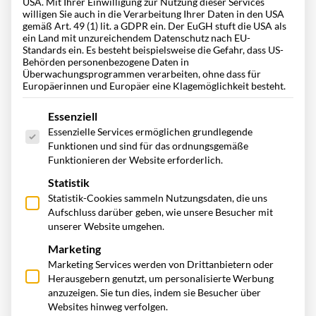
USA. Mit Ihrer Einwilligung zur Nutzung dieser Services
willigen Sie auch in die Verarbeitung Ihrer Daten in den USA
gemäß Art. 49 (1) lit. a GDPR ein. Der EuGH stuft die USA als
ein Land mit unzureichendem Datenschutz nach EU-
Standards ein. Es besteht beispielsweise die Gefahr, dass US-
Behörden personenbezogene Daten in
Überwachungsprogrammen verarbeiten, ohne dass für
Europäerinnen und Europäer eine Klagemöglichkeit besteht.
Es folgt eine Liste der Service-Gruppen, für die eine Einwill
Essenziell
Essenzielle Services ermöglichen grundlegende
Funktionen und sind für das ordnungsgemäße
Funktionieren der Website erforderlich.
Statistik
Statistik-Cookies sammeln Nutzungsdaten, die uns
Aufschluss darüber geben, wie unsere Besucher mit
unserer Website umgehen.
Marketing
Marketing Services werden von Drittanbietern oder
Herausgebern genutzt, um personalisierte Werbung
anzuzeigen. Sie tun dies, indem sie Besucher über
Websites hinweg verfolgen.