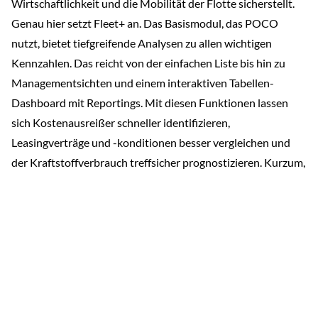
Wirtschaftlichkeit und die Mobilität der Flotte sicherstellt.
Genau hier setzt Fleet+ an. Das Basismodul, das POCO
nutzt, bietet tiefgreifende Analysen zu allen wichtigen
Kennzahlen. Das reicht von der einfachen Liste bis hin zu
Managementsichten und einem interaktiven Tabellen-
Dashboard mit Reportings. Mit diesen Funktionen lassen
sich Kostenausreißer schneller identifizieren,
Leasingverträge und -konditionen besser vergleichen und
Kontakt
der Kraftstoffverbrauch treffsicher prognostizieren. Kurzum,
das digitale Reporting mit Fleet+ spart Zeit und personelle
Ressourcen.
Neben Auswertungen und Reportings kann die
Fuhrparkmanagementsoftware Fleet+ aber noch viel mehr.
Das Basismodul bildet den Grundstein für ein modulares
Anwendungssystem, das je nach Kundenwunsch und