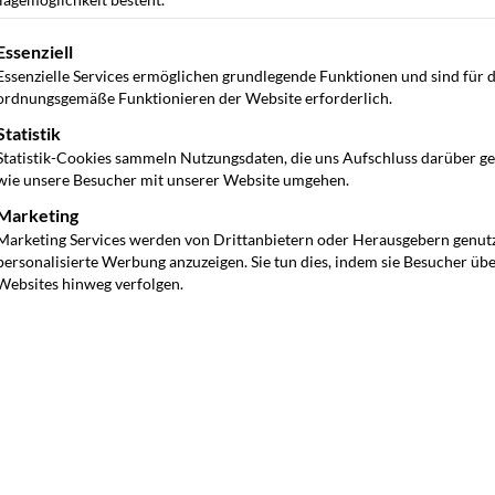
gt eine Liste der Service-Gruppen, für die eine Einwilligung ertei
Essenziell
Essenzielle Services ermöglichen grundlegende Funktionen und sind für 
ordnungsgemäße Funktionieren der Website erforderlich.
Statistik
Statistik-Cookies sammeln Nutzungsdaten, die uns Aufschluss darüber g
wie unsere Besucher mit unserer Website umgehen.
Marketing
Marketing Services werden von Drittanbietern oder Herausgebern genut
personalisierte Werbung anzuzeigen. Sie tun dies, indem sie Besucher üb
Websites hinweg verfolgen.
 für den sicheren Betrieb von Fahrzeugen im
ftlichen Vorschriften der
Deutschen Gesetzlichen
llverhütung im Bereich der gewerblich genutzten