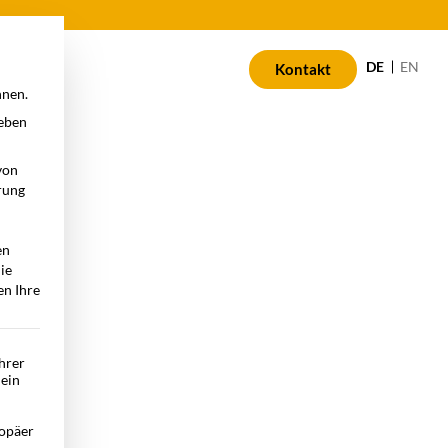
n
DE
EN
Kontakt
nnen.
geben
von
rung
en
die
en Ihre
Ihrer
 ein
opäer