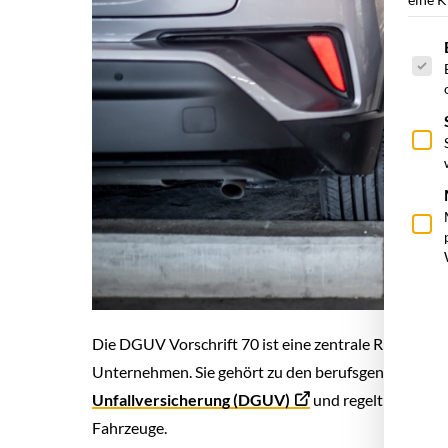
Es fol
Die DGUV Vorschrift 70 ist eine zentrale Richtlinie
Unternehmen. Sie gehört zu den berufsgenossenscha
Unfallversicherung (DGUV)
und regelt die Unfa
Fahrzeuge.