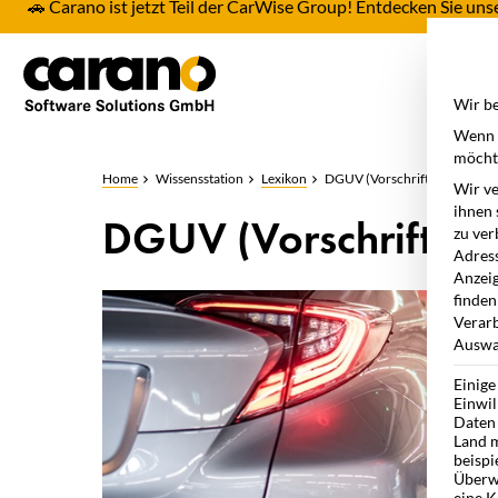
🚗 Carano ist jetzt Teil der CarWise Group! Entdecken Sie u
Pro
Wir be
Wenn S
möchte
Home
Wissensstation
Lexikon
DGUV (Vorschrift 70)
Wir ve
ihnen 
DGUV (Vorschrift 70
zu ver
Adress
Anzeig
finden
Verarb
Auswah
Einige
Einwil
Daten 
Land m
beispi
Überw
eine K