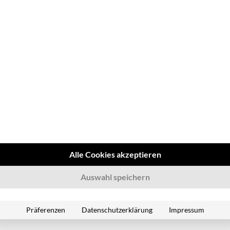
en regelmäßig gewartet und dokumentiert werden.
en Beförderung von Gütern zur Vermeidung von Unfällen.
rift 70 für das
evant?
fällen durch klare Vorgaben und regelmäßige
Alle Cookies akzeptieren
n gesetzliche Pflichten und vermeiden Haftungsrisiken.
Auswahl speichern
rtung und Kontrolle verlängern die Lebensdauer der
Präferenzen
Datenschutzerklärung
Impressum