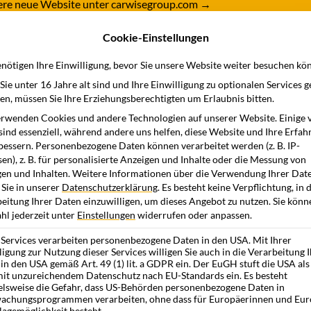
nsere neue Website unter carwisegroup.com
→
Cookie-Einstellungen
dukte
Branchen
Wissensstation
Unternehme
nötigen Ihre Einwilligung, bevor Sie unsere Website weiter besuchen kö
ie unter 16 Jahre alt sind und Ihre Einwilligung zu optionalen Services 
n, müssen Sie Ihre Erziehungsberechtigten um Erlaubnis bitten.
rwenden Cookies und andere Technologien auf unserer Website. Einige 
sind essenziell, während andere uns helfen, diese Website und Ihre Erfah
)
bessern.
Personenbezogene Daten können verarbeitet werden (z. B. IP-
en), z. B. für personalisierte Anzeigen und Inhalte oder die Messung von
en und Inhalten.
Weitere Informationen über die Verwendung Ihrer Dat
 Sie in unserer
Datenschutzerklärung
.
Es besteht keine Verpflichtung, in 
eitung Ihrer Daten einzuwilligen, um dieses Angebot zu nutzen.
Sie könn
l jederzeit unter
Einstellungen
widerrufen oder anpassen.
 Services verarbeiten personenbezogene Daten in den USA. Mit Ihrer
ligung zur Nutzung dieser Services willigen Sie auch in die Verarbeitung 
in den USA gemäß Art. 49 (1) lit. a GDPR ein. Der EuGH stuft die USA als
it unzureichendem Datenschutz nach EU-Standards ein. Es besteht
elsweise die Gefahr, dass US-Behörden personenbezogene Daten in
achungsprogrammen verarbeiten, ohne dass für Europäerinnen und Eur
lagemöglichkeit besteht.