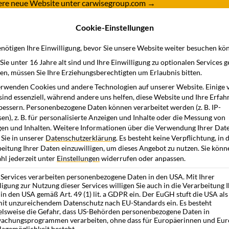
nsere neue Website unter carwisegroup.com
→
Cookie-Einstellungen
dukte
Branchen
Wissensstation
Unternehme
nötigen Ihre Einwilligung, bevor Sie unsere Website weiter besuchen kö
ie unter 16 Jahre alt sind und Ihre Einwilligung zu optionalen Services 
n, müssen Sie Ihre Erziehungsberechtigten um Erlaubnis bitten.
rwenden Cookies und andere Technologien auf unserer Website. Einige 
sind essenziell, während andere uns helfen, diese Website und Ihre Erfah
bessern.
Personenbezogene Daten können verarbeitet werden (z. B. IP-
en), z. B. für personalisierte Anzeigen und Inhalte oder die Messung von
en und Inhalten.
Weitere Informationen über die Verwendung Ihrer Dat
 Sie in unserer
Datenschutzerklärung
.
Es besteht keine Verpflichtung, in 
eitung Ihrer Daten einzuwilligen, um dieses Angebot zu nutzen.
Sie könn
l jederzeit unter
Einstellungen
widerrufen oder anpassen.
 Services verarbeiten personenbezogene Daten in den USA. Mit Ihrer
ligung zur Nutzung dieser Services willigen Sie auch in die Verarbeitung 
in den USA gemäß Art. 49 (1) lit. a GDPR ein. Der EuGH stuft die USA als
it unzureichendem Datenschutz nach EU-Standards ein. Es besteht
elsweise die Gefahr, dass US-Behörden personenbezogene Daten in
achungsprogrammen verarbeiten, ohne dass für Europäerinnen und Eur
lagemöglichkeit besteht.