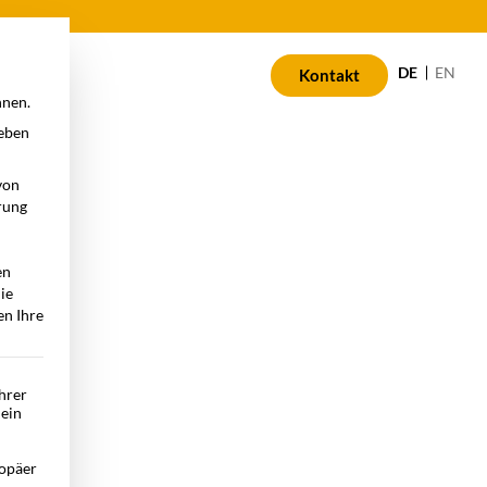
n
DE
EN
Kontakt
nnen.
geben
von
rung
en
die
en Ihre
Ihrer
 ein
opäer