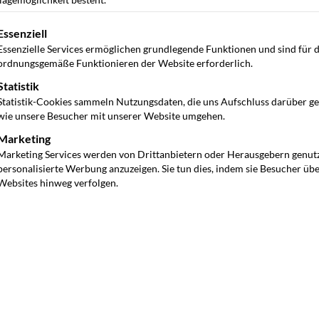
gt eine Liste der Service-Gruppen, für die eine Einwilligung ertei
Essenziell
Essenzielle Services ermöglichen grundlegende Funktionen und sind für 
ordnungsgemäße Funktionieren der Website erforderlich.
Statistik
Statistik-Cookies sammeln Nutzungsdaten, die uns Aufschluss darüber g
wie unsere Besucher mit unserer Website umgehen.
Marketing
Marketing Services werden von Drittanbietern oder Herausgebern genut
personalisierte Werbung anzuzeigen. Sie tun dies, indem sie Besucher üb
Websites hinweg verfolgen.
d stellt eine nachhaltige Alternative zu
ehmen profitieren von der Integration elektrischer