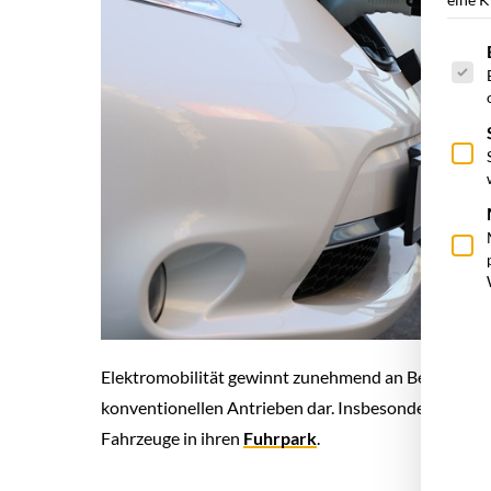
Es fol
Elektromobilität gewinnt zunehmend an Bedeutung un
konventionellen Antrieben dar. Insbesondere Untern
Fahrzeuge in ihren
Fuhrpark
.