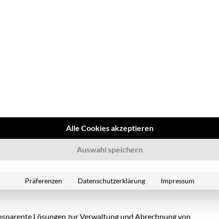
rnehmen profitieren von staatlichen Zuschüssen,
chreibungen.
fahrzeugen stärkt das Umweltbewusstsein und verbessert
rparkmanagement
ezielte Strategie im
Flottenmanagement
:
Alle Cookies akzeptieren
Ladestationen oder die Nutzung öffentlicher Netze ist
Auswahl speichern
nd Reichweitenbedarf sollten geeignete Elektrofahrzeuge
Präferenzen
Datenschutzerklärung
Impressum
ansparente Lösungen zur Verwaltung und Abrechnung von