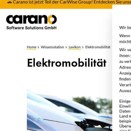
🚗 Carano ist jetzt Teil der CarWise Group! Entdecken Sie u
Pro
Wir be
Wenn S
möchte
Home
Wissensstation
Lexikon
Elektromobilität
Wir ve
ihnen 
Elektromobilität
zu ver
Adress
Anzeig
finden
Verarb
Auswah
Einige
Einwil
Daten 
Land m
beispi
Überw
eine K