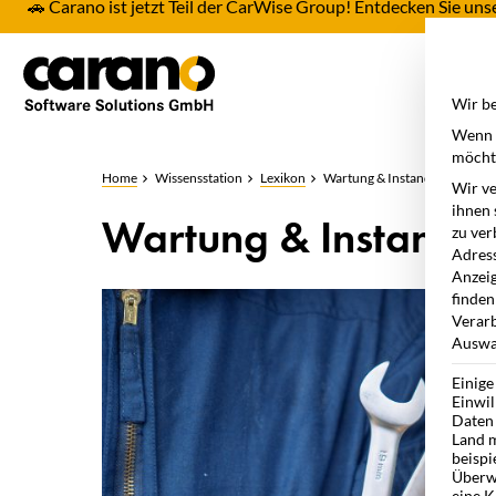
🚗 Carano ist jetzt Teil der CarWise Group! Entdecken Sie u
Pro
Wir be
Wenn S
möchte
Home
Wissensstation
Lexikon
Wartung & Instandhaltung
Wir ve
ihnen 
Wartung & Instandh
zu ver
Adress
Anzeig
finden
Verarb
Auswah
Einige
Einwil
Daten 
Land m
beispi
Überw
eine K