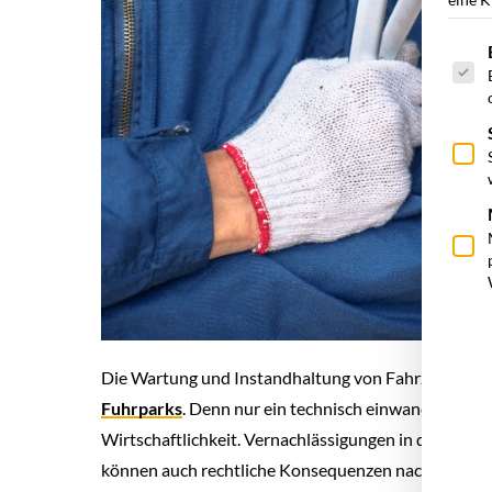
Es fol
Die Wartung und Instandhaltung von Fahrzeugen ist 
Fuhrparks
. Denn nur ein technisch einwandfreier F
Wirtschaftlichkeit. Vernachlässigungen in diesem B
können auch rechtliche Konsequenzen nach sich zie