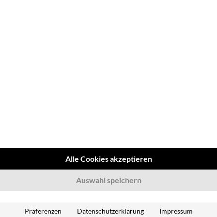
n von Defekten
atz
vallen Teil der
gesetzlichen
Halterhaftungspflichten
–
Alle Cookies akzeptieren
licht für
Auswahl speichern
Präferenzen
Datenschutzerklärung
Impressum