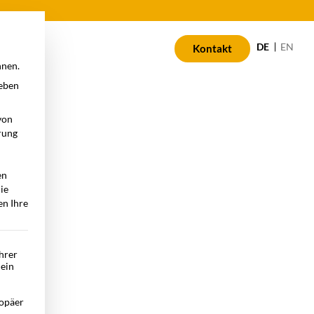
n
DE
EN
Kontakt
nnen.
geben
von
rung
en
die
en Ihre
Ihrer
 ein
opäer