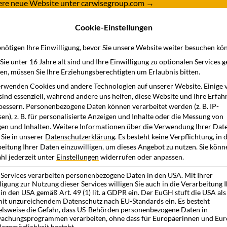
nsere neue Website unter carwisegroup.com
→
Cookie-Einstellungen
dukte
Branchen
Wissensstation
Unternehme
nötigen Ihre Einwilligung, bevor Sie unsere Website weiter besuchen kö
ie unter 16 Jahre alt sind und Ihre Einwilligung zu optionalen Services 
n, müssen Sie Ihre Erziehungsberechtigten um Erlaubnis bitten.
rwenden Cookies und andere Technologien auf unserer Website. Einige 
sind essenziell, während andere uns helfen, diese Website und Ihre Erfah
altung
bessern.
Personenbezogene Daten können verarbeitet werden (z. B. IP-
en), z. B. für personalisierte Anzeigen und Inhalte oder die Messung von
en und Inhalten.
Weitere Informationen über die Verwendung Ihrer Dat
 Sie in unserer
Datenschutzerklärung
.
Es besteht keine Verpflichtung, in 
eitung Ihrer Daten einzuwilligen, um dieses Angebot zu nutzen.
Sie könn
l jederzeit unter
Einstellungen
widerrufen oder anpassen.
 Services verarbeiten personenbezogene Daten in den USA. Mit Ihrer
ligung zur Nutzung dieser Services willigen Sie auch in die Verarbeitung 
in den USA gemäß Art. 49 (1) lit. a GDPR ein. Der EuGH stuft die USA als
it unzureichendem Datenschutz nach EU-Standards ein. Es besteht
elsweise die Gefahr, dass US-Behörden personenbezogene Daten in
achungsprogrammen verarbeiten, ohne dass für Europäerinnen und Eur
lagemöglichkeit besteht.