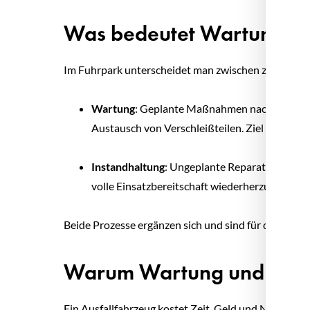
Was bedeutet Wartung & 
Im Fuhrpark unterscheidet man zwischen zwei Kate
Wartung
: Geplante Maßnahmen nach Herstell
Austausch von Verschleißteilen. Ziel ist es, di
Instandhaltung
: Ungeplante Reparaturen oder
volle Einsatzbereitschaft wiederherzustellen.
Beide Prozesse ergänzen sich und sind für die Betrie
Warum Wartung und Instan
Ein Ausfallfahrzeug kostet Zeit, Geld und Nerven. 