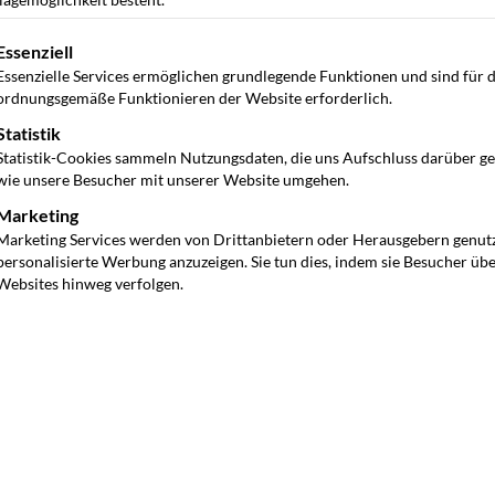
gt eine Liste der Service-Gruppen, für die eine Einwilligung ertei
Essenziell
Essenzielle Services ermöglichen grundlegende Funktionen und sind für 
ordnungsgemäße Funktionieren der Website erforderlich.
Statistik
Statistik-Cookies sammeln Nutzungsdaten, die uns Aufschluss darüber g
wie unsere Besucher mit unserer Website umgehen.
Marketing
Marketing Services werden von Drittanbietern oder Herausgebern genut
personalisierte Werbung anzuzeigen. Sie tun dies, indem sie Besucher üb
Websites hinweg verfolgen.
ein zentraler Bestandteil eines professionell geführten
uhrpark gewährleistet Sicherheit, Verfügbarkeit und
ereich führen nicht nur zu unnötigen Kosten, sondern
hen.