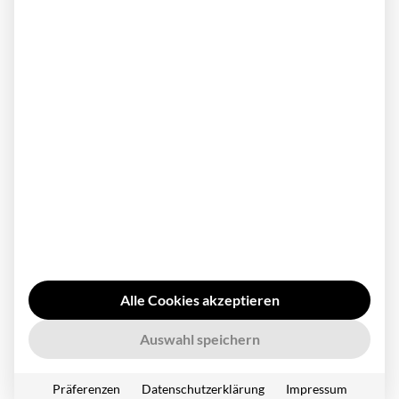
11.03.2025
UVV-Prüfung Firmenwagen: Definition und
Bedeutung im Fuhrpark
Alle Cookies akzeptieren
Auswahl speichern
Die Unfallverhütungsvorschriften bilden die Grundlage für
die jährliche Prüfung von Fahrzeugen. In diesem Beitrag
Präferenzen
Datenschutzerklärung
Impressum
erfahren Sie, was es mit der UVV-Prüfung auf sich hat, wer