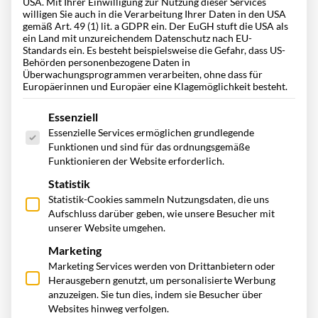
USA. Mit Ihrer Einwilligung zur Nutzung dieser Services
willigen Sie auch in die Verarbeitung Ihrer Daten in den USA
gemäß Art. 49 (1) lit. a GDPR ein. Der EuGH stuft die USA als
ein Land mit unzureichendem Datenschutz nach EU-
500 Fahrzeuge, ein System: Wie die Müller
Standards ein. Es besteht beispielsweise die Gefahr, dass US-
Behörden personenbezogene Daten in
Service GmbH ihre Führerscheinkontrolle mit
Überwachungsprogrammen verarbeiten, ohne dass für
Carano digital neu aufgestellt hat
Europäerinnen und Europäer eine Klagemöglichkeit besteht.
Es folgt eine Liste der Service-Gruppen, für die eine Einwill
Essenziell
Mit rund 500 Fahrzeugen und Standorten in ganz
Essenzielle Services ermöglichen grundlegende
Deutschland setzte die Müller Service GmbH früh auf
Funktionen und sind für das ordnungsgemäße
Digitalisierung im Fuhrparkmanagement. Mit der Einführung
Funktionieren der Website erforderlich.
der Fuhrparksoftware Fleet+ von Carano wurden Prozesse
Statistik
zentralisiert, automatisiert und effizienter gestaltet.
Statistik-Cookies sammeln Nutzungsdaten, die uns
Aufschluss darüber geben, wie unsere Besucher mit
unserer Website umgehen.
Zum Blogartikel
Marketing
Marketing Services werden von Drittanbietern oder
Herausgebern genutzt, um personalisierte Werbung
anzuzeigen. Sie tun dies, indem sie Besucher über
Websites hinweg verfolgen.