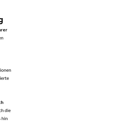
g
hrer
en
tionen
ierte
ch
ch die
 hin