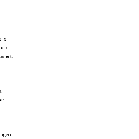
lle
chen
isiert,
.
er
sungen