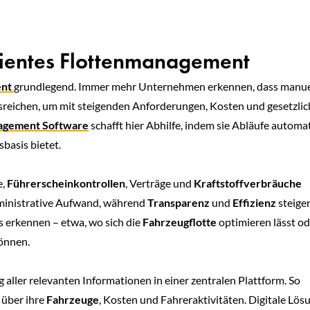
izientes Flottenmanagement
ent
grundlegend. Immer mehr Unternehmen erkennen, dass manue
sreichen, um mit steigenden Anforderungen, Kosten und gesetzli
agement Software
schafft hier Abhilfe, indem sie Abläufe automat
basis bietet.
e,
Führerscheinkontrollen
, Verträge und
Kraftstoffverbräuche
dministrative Aufwand, während
Transparenz
und
Effizienz
steigen
s erkennen – etwa, wo sich die
Fahrzeugflotte
optimieren lässt od
önnen.
 aller relevanten Informationen in einer zentralen Plattform. So
 über ihre
Fahrzeuge
, Kosten und Fahreraktivitäten. Digitale Lö