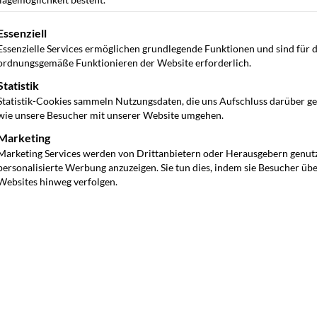
gt eine Liste der Service-Gruppen, für die eine Einwilligung ertei
Essenziell
Essenzielle Services ermöglichen grundlegende Funktionen und sind für 
ordnungsgemäße Funktionieren der Website erforderlich.
Statistik
Statistik-Cookies sammeln Nutzungsdaten, die uns Aufschluss darüber g
wie unsere Besucher mit unserer Website umgehen.
Marketing
Marketing Services werden von Drittanbietern oder Herausgebern genut
personalisierte Werbung anzuzeigen. Sie tun dies, indem sie Besucher üb
Websites hinweg verfolgen.