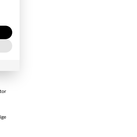
olle
en
d.
tor
ige