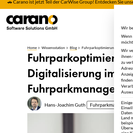
🚗 Carano ist jetzt Teil der CarWise Group! Entdecken Sie u
Pro
Wir be
Wenn S
möchte
Home
Wissensstation
Blog
Fuhrparkoptimierung
Wir ve
Fuhrparkoptimierung:
ihnen 
zu ver
Digitalisierung im 
Adress
Anzeig
finden
Fuhrparkmanageme
Verarb
Auswah
Einige
Hans-Joachim Guth
Fuhrparkmanageme
Einwil
Daten 
Land m
beispi
Überw
eine K