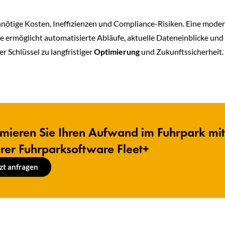
 unnötige Kosten, Ineffizienzen und Compliance-Risiken. Eine moder
Sie ermöglicht automatisierte Abläufe, aktuelle Dateneinblicke und
der Schlüssel zu langfristiger
Optimierung
und Zukunftssicherheit.
mieren Sie Ihren Aufwand im Fuhrpark mi
rer Fuhrparksoftware Fleet+
zt anfragen