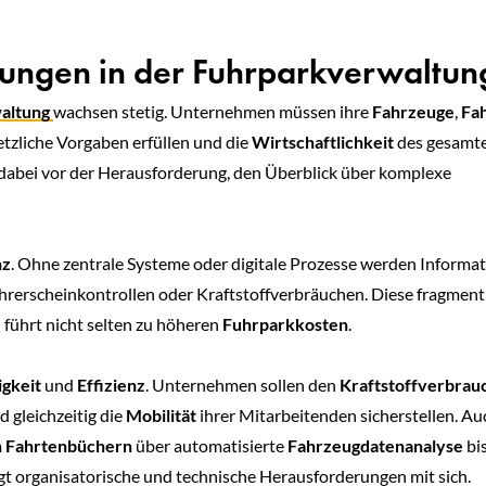
ungen in der Fuhrparkverwaltun
altung
wachsen stetig. Unternehmen müssen ihre
Fahrzeuge
,
Fa
setzliche Vorgaben erfüllen und die
Wirtschaftlichkeit
des gesamt
dabei vor der Herausforderung, den Überblick über komplexe
nz
. Ohne zentrale Systeme oder digitale Prozesse werden Informa
hrerscheinkontrollen oder Kraftstoffverbräuchen. Diese fragment
führt nicht selten zu höheren
Fuhrparkkosten
.
igkeit
und
Effizienz
. Unternehmen sollen den
Kraftstoffverbrau
 gleichzeitig die
Mobilität
ihrer Mitarbeitenden sicherstellen. Au
n Fahrtenbüchern
über automatisierte
Fahrzeugdatenanalyse
bis
gt organisatorische und technische Herausforderungen mit sich.