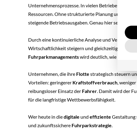
Unternehmensprozesse. In vielen Betrieben verursa
Ressourcen. Ohne strukturierte Planung und moder
steigende Betriebsausgaben. Genau hier setzt eine g
Durch eine kontinuierliche Analyse und Verbesserung
Wirtschaftlichkeit steigern und gleichzeitig ökolog
Fuhrparkmanagements
wird deutlich, wie eng
Effiz
Unternehmen, die ihre
Flotte
strategisch steuern un
Vorteilen: geringerer
Kraftstoffverbrauch
, weniger
reibungsloser Einsatz der
Fahrer
. Damit wird der Fu
für die langfristige Wettbewerbsfähigkeit.
Wer heute in die
digitale
und
effiziente
Gestaltung s
und zukunftssichere
Fuhrparkstrategie
.