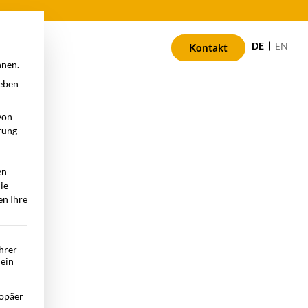
n
DE
EN
Kontakt
nnen.
geben
von
rung
en
die
en Ihre
Ihrer
 ein
opäer