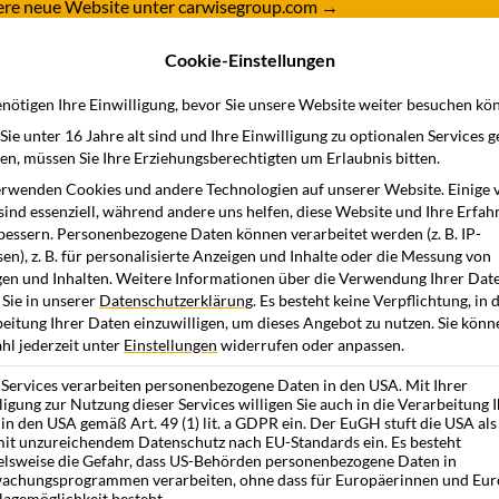
nsere neue Website unter carwisegroup.com
→
Cookie-Einstellungen
dukte
Branchen
Wissensstation
Unternehme
nötigen Ihre Einwilligung, bevor Sie unsere Website weiter besuchen kö
ie unter 16 Jahre alt sind und Ihre Einwilligung zu optionalen Services 
n, müssen Sie Ihre Erziehungsberechtigten um Erlaubnis bitten.
rwenden Cookies und andere Technologien auf unserer Website. Einige 
 Effizienz und
sind essenziell, während andere uns helfen, diese Website und Ihre Erfah
bessern.
Personenbezogene Daten können verarbeitet werden (z. B. IP-
modernen
en), z. B. für personalisierte Anzeigen und Inhalte oder die Messung von
en und Inhalten.
Weitere Informationen über die Verwendung Ihrer Dat
 Sie in unserer
Datenschutzerklärung
.
Es besteht keine Verpflichtung, in 
nt
eitung Ihrer Daten einzuwilligen, um dieses Angebot zu nutzen.
Sie könn
l jederzeit unter
Einstellungen
widerrufen oder anpassen.
 Services verarbeiten personenbezogene Daten in den USA. Mit Ihrer
nt
10.11.2025
ligung zur Nutzung dieser Services willigen Sie auch in die Verarbeitung 
in den USA gemäß Art. 49 (1) lit. a GDPR ein. Der EuGH stuft die USA als
it unzureichendem Datenschutz nach EU-Standards ein. Es besteht
elsweise die Gefahr, dass US-Behörden personenbezogene Daten in
achungsprogrammen verarbeiten, ohne dass für Europäerinnen und Eur
lagemöglichkeit besteht.