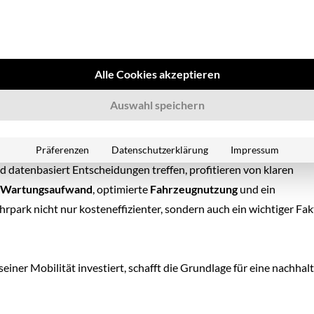
cht die
Fuhrparkverwaltung
erhebliche Kosten und bindet wertv
ne Werkzeuge drohen Ineffizienzen, ungenutzte Potenziale und
ezielte
Fuhrparkoptimierung
an.
Alle Cookies akzeptieren
 der Abläufe lassen sich Einsparungen realisieren, die
Auswahl speichern
ische Ziele unterstützen. Besonders im Rahmen eines professionell
ienz
,
Nachhaltigkeit
und
Transparenz
miteinander verbunden sin
Präferenzen
Datenschutzerklärung
Impressum
d datenbasiert Entscheidungen treffen, profitieren von klaren
Wartungsaufwand
, optimierte
Fahrzeugnutzung
und ein
hrpark nicht nur kosteneffizienter, sondern auch ein wichtiger Fak
einer Mobilität investiert, schafft die Grundlage für eine nachhalt